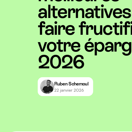
alternative
faire fructif
votre éparg
2026
Ruben Schemoul
22 janvier 2026