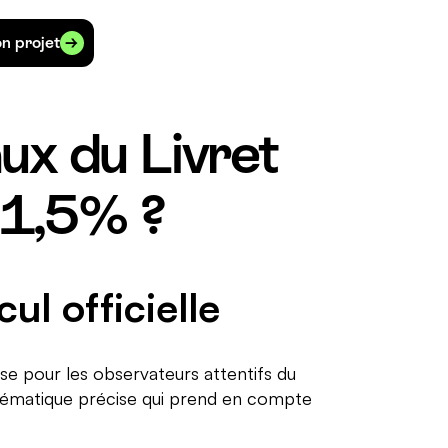
n projet
aux du Livret
à 1,5% ?
ul officielle
ise pour les observateurs attentifs du
hématique précise qui prend en compte