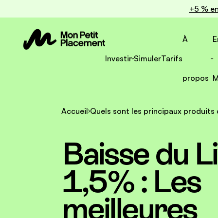
+5 % en
À
E
Investir
Simuler
Tarifs
propos
M
Accueil
Quels sont les principaux produits 
Baisse du Li
1,5% : Les
meilleures