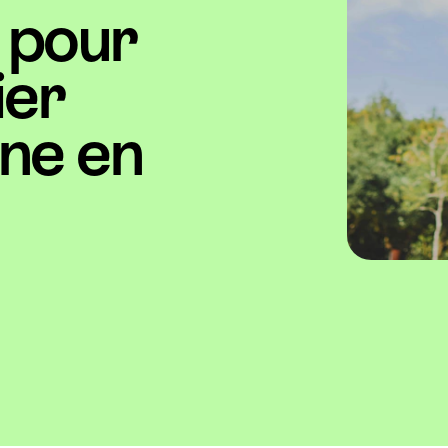
s pour
ier
ne en