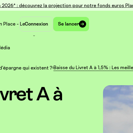
 2026* : découvrez la projection pour notre fonds euros Pla
n Place - Le
Connexion
Se lancer
édia
Baisse du Livret A à 1,5% : Les meil
d’épargne qui existent ?
vret A à