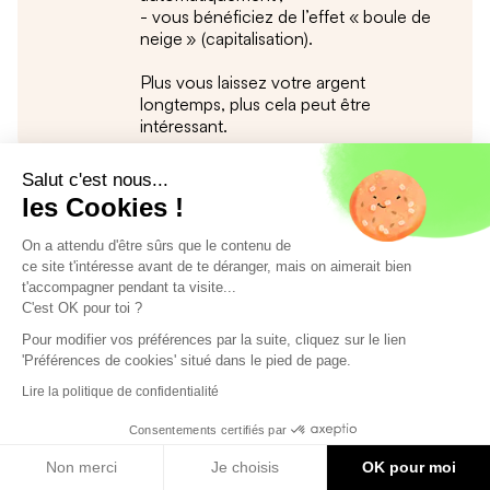
- vous bénéficiez de l’effet « boule de
neige » (capitalisation).
Plus vous laissez votre argent
longtemps, plus cela peut être
intéressant.
Salut c'est nous...
les Cookies !
Attention, toutefois, même si investir en SCI
On a attendu d'être sûrs que le contenu de
avec une assurance-vie intéressant, il y a aussi
ce site t'intéresse avant de te déranger, mais on aimerait bien
t'accompagner pendant ta visite...
des points de vigilance :
C'est OK pour toi ?
Pour modifier vos préférences par la suite, cliquez sur le lien
'Préférences de cookies' situé dans le pied de page.
- le capital n’est pas garanti (unités de
compte) ;
Lire la politique de confidentialité
Consentements certifiés par
- il peut y avoir des frais (assurance-vie et
Non merci
Je choisis
OK pour moi