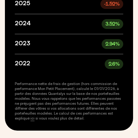
2025
-1.52
%
2024
3.52
%
2023
2.94
%
2022
2.6
%
Performance nette de frais de gestion (hors commission de
performance Mon Petit Placement), calculé le 01/01/2026, à
partir des données Quantalys sur la base de nos portefeuilles
modèles. Nous vous rappelons que les performances passées
ne préjugent pas des performances futures. Elles peuvent
différer des vôtres si vos allocations sont différentes de nos
portefeuilles modèles. Le calcul de ces performances est
expliqué
ici
si vous voulez plus de détail.