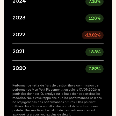
2024
7.16
%
2023
12.6
%
2022
-18.82
%
2021
18.3
%
2020
7.82
%
Performance nette de frais de gestion (hors commission de
performance Mon Petit Placement), calculé le 01/01/2026, à
partir des données Quantalys sur la base de nos portefeuilles
modèles. Nous vous rappelons que les performances passées
ne préjugent pas des performances futures. Elles peuvent
différer des vôtres si vos allocations sont différentes de nos
portefeuilles modèles. Le calcul de ces performances est
expliqué
ici
si vous voulez plus de détail.