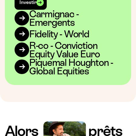
Investir
Carmignac -
Emergents
Fidelity - World
R-co - Conviction
Equity Value Euro
Piquemal Houghton -
Global Equities
Alors
prêts