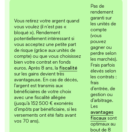
Pas de
rendement
garanti sur
Vous retirez votre argent quand
les unités de
vous voulez (il n’est pas «
compte
bloqué »). Rendement
(vous
potentiellement intéressant si
pouvez
vous acceptez une petite part
gagner ou
de risque (grâce aux unités de
perdre selon
compte) ou que vous choisissez
les marchés).
bien votre contrat en fonds
Frais parfois
euros. Après 8 ans, la
fiscalité
élevés selon
sur les gains devient très
les contrats :
avantageuse. En cas de décès,
frais
l’argent est transmis aux
d’entrée, de
bénéficiaires de votre choix
gestion ou
avec une fiscalité allégée
d’arbitrage.
(jusqu’à 152 500 € exonérés
Les
d’impôts par bénéficiaire, si les
avantages
versements ont été faits avant
fiscaux
sont
vos 70 ans).
optimaux au
bout de 8