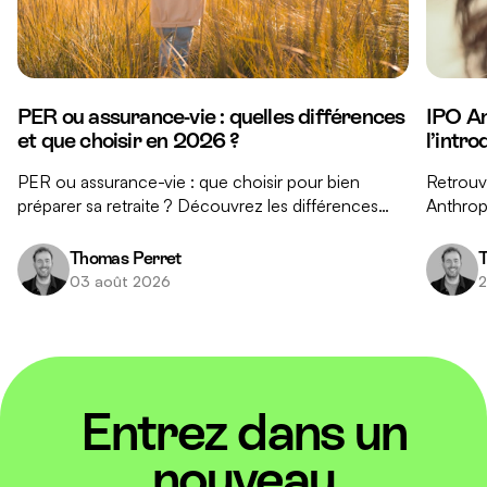
PER ou assurance-vie : quelles différences
IPO An
et que choisir en 2026 ?
l’intr
PER ou assurance-vie : que choisir pour bien
Retrouve
préparer sa retraite ? Découvrez les différences
Anthropi
clés entre ces deux placements et nos conseils
réponse
pour faire le bon choix.
investis
Thomas Perret
T
03 août 2026
2
Entrez dans un
nouveau