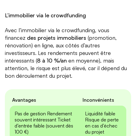
L’immobilier via le crowdfunding
Avec l’immobilier via le crowdfunding, vous
financez
des projets immobiliers
(promotion,
rénovation) en ligne, aux côtés d’autres
investisseurs. Les rendements peuvent être
intéressants (
8 à 10 %/an
en moyenne), mais
attention, le risque est plus élevé, car il dépend du
bon déroulement du projet.
Avantages
Inconvénients
Pas de gestion Rendement
Liquidité faible
souvent intéressant Ticket
Risque de perte
d’entrée faible (souvent dès
en cas d’échec
100 €)
du projet