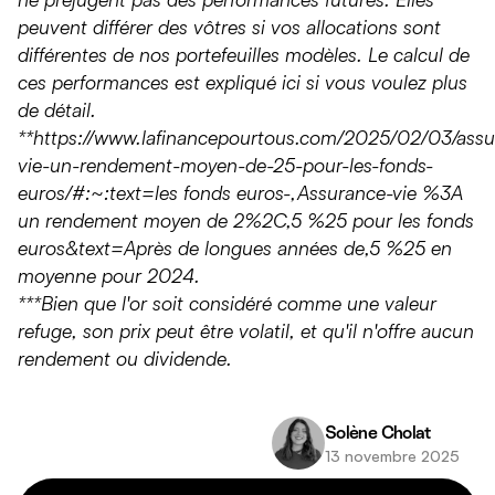
répartir son argent entre plusieurs supports
peuvent différer des vôtres si vos allocations sont
(sécurisés et plus dynamiques) pour équilibrer risque
et rendement.
différentes de nos portefeuilles modèles. Le calcul de
ces performances est expliqué ici si vous voulez plus
L'assurance vie en unités de compte comporte un
de détail.
risque de perte en capital.
**https://www.lafinancepourtous.com/2025/02/03/assu
vie-un-rendement-moyen-de-25-pour-les-fonds-
euros/#:~:text=les fonds euros-,Assurance-vie %3A
un rendement moyen de 2%2C,5 %25 pour les fonds
euros&text=Après de longues années de,5 %25 en
moyenne pour 2024.
***Bien que l'or soit considéré comme une valeur
refuge, son prix peut être volatil, et qu'il n'offre aucun
rendement ou dividende.
Solène Cholat
13 novembre 2025