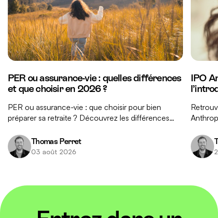
PER ou assurance-vie : quelles différences
IPO An
et que choisir en 2026 ?
l’intr
PER ou assurance-vie : que choisir pour bien
Retrouve
préparer sa retraite ? Découvrez les différences
Anthropi
clés entre ces deux placements et nos conseils
réponse
pour faire le bon choix.
investis
Thomas Perret
T
03 août 2026
2