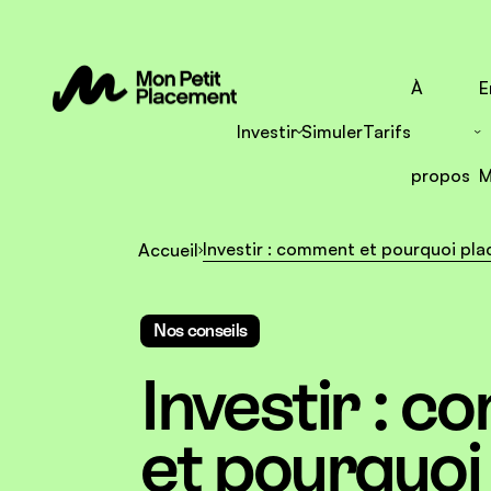
À
E
Investir
Simuler
Tarifs
propos
M
Investir : comment et pourquoi pla
Accueil
Nos conseils
Investir : 
et pourquoi