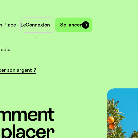
n Place - Le
Connexion
Se lancer
édia
cer son argent ?
comment
 placer