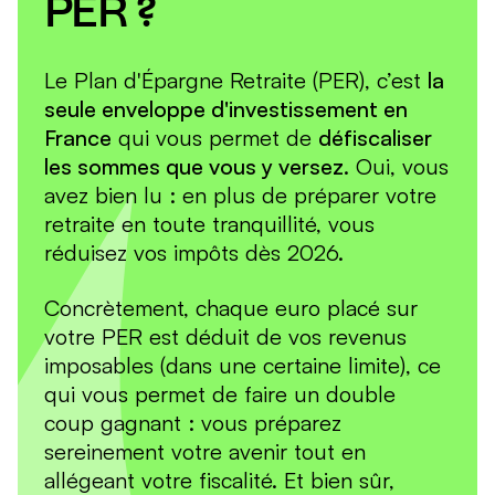
PER ?
Le Plan d'Épargne Retraite (PER), c’est
la
seule enveloppe d'investissement en
France
qui vous permet de
défiscaliser
les sommes que vous y versez
. Oui, vous
avez bien lu : en plus de préparer votre
retraite en toute tranquillité, vous
réduisez vos impôts dès 2026.
Concrètement, chaque euro placé sur
votre PER est déduit de vos revenus
imposables (dans une certaine limite), ce
qui vous permet de faire un double
coup gagnant : vous préparez
sereinement votre avenir tout en
allégeant votre fiscalité. Et bien sûr,