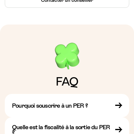
Contacter un conseiller
FAQ
Pourquoi souscrire à un PER ?
Le PER vous permet d’épargner pour votre retraite
tout en profitant d’un avantage fiscal immédiat.
Quelle est la fiscalité à la sortie du PER
Chaque euro versé peut être déduit de votre revenu
?