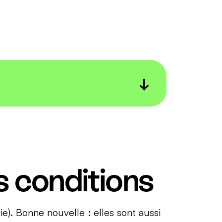
argne Retraite. Il est caractérisé par
une
minimum la somme que vous avez investie,
 conditions
vie). Bonne nouvelle : elles sont aussi