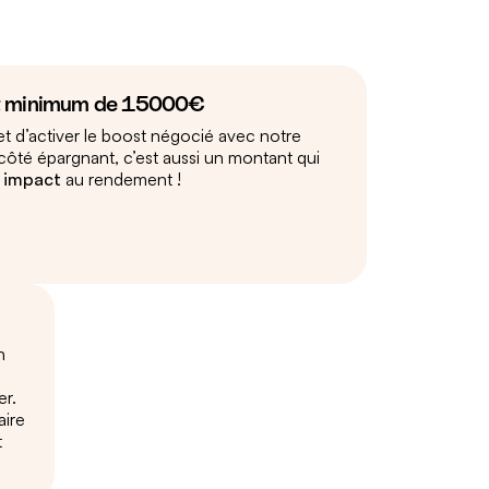
t minimum de 15000€
t d’activer le boost négocié avec notre
 côté épargnant, c’est aussi un montant qui
i impact
au rendement !
n
er.
ire
t
!