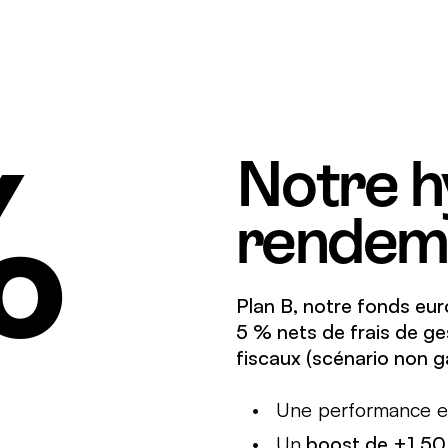
%
Notre h
rendem
Plan B, notre fonds eu
5 % nets de frais de ge
fiscaux (scénario non g
Une performance 
Un
boost de +1,50 