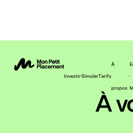
À
E
Investir
Simuler
Tarifs
propos
M
À v