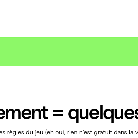
inancier utilisé dans les contrats d'assurance-vie et les Plans Ép
ie qu’en tant qu’investisseur, vous êtes assuré de récupérer au 
é.
ment = quelques
s règles du jeu (eh oui, rien n’est gratuit dans la 