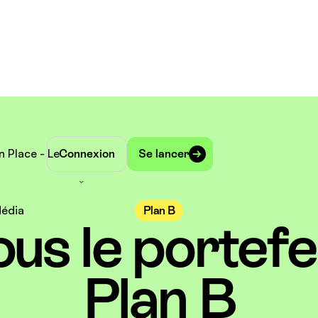
n Place - Le
Connexion
Se lancer
édia
Plan B
ous le portefeu
Plan B