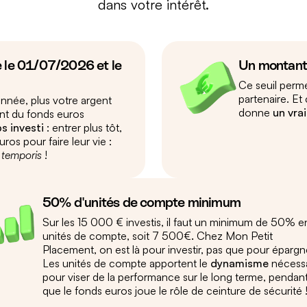
dans votre intérêt.
e le 01/07/2026 et le
Un montan
Ce seuil perme
partenaire. Et
’année, plus votre argent
donne
un vra
ent du fonds euros
s investi
: entrer plus tôt,
uros pour faire leur vie :
 temporis
!
50% d'unités de compte minimum
Sur les 15 000 € investis, il faut un minimum de 50% e
unités de compte, soit 7 500€
.
Chez Mon Petit
Placement, on est là pour investir, pas que pour épargn
Les unités de compte apportent le
dynamisme
nécessa
pour viser de la performance sur le long terme, pendan
que le fonds euros joue le rôle de ceinture de sécurité 