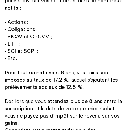
pouvez investir vos économies dans de
nombreux
actifs
:
·
Actions
;
·
Obligations
;
·
SICAV et OPCVM
;
·
ETF
;
·
SCI et SCPI
;
· Etc.
Pour tout
rachat avant 8 ans
, vos gains sont
imposés au taux de 17,2 %
, auquel s’ajoutent
les
prélèvements sociaux de 12,8 %
.
Dès lors que vous
attendez plus de 8 ans
entre la
souscription et la date de votre premier rachat,
vous
ne payez pas d’impôt sur le revenu sur vos
gains
.