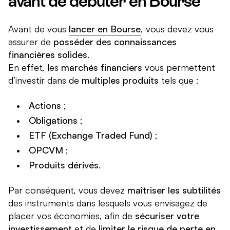
avant de débuter en Bourse
Avant de vous
lancer en Bourse
, vous devez vous
assurer de
posséder des connaissances
financières solides
.
En effet, les
marchés financiers
vous permettent
d’investir dans de
multiples produits
tels que :
Actions
;
Obligations
;
ETF (Exchange Traded Fund)
;
OPCVM
;
Produits dérivés
.
Par conséquent, vous devez
maîtriser les subtilités
des instruments dans lesquels vous envisagez de
placer vos économies, afin de
sécuriser votre
investissement
et de
limiter le risque de perte en