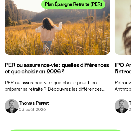
Plan Épargne Retraite (PER)
PER ou assurance-vie : quelles différences
IPO An
et que choisir en 2026 ?
l’intr
PER ou assurance-vie : que choisir pour bien
Retrouve
préparer sa retraite ? Découvrez les différences
Anthropi
clés entre ces deux placements et nos conseils
réponse
pour faire le bon choix.
investis
Thomas Perret
T
03 août 2026
2