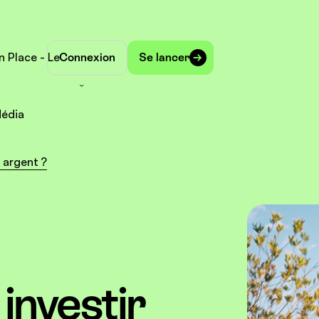
n Place - Le
Connexion
Se lancer
édia
 argent ?
investir