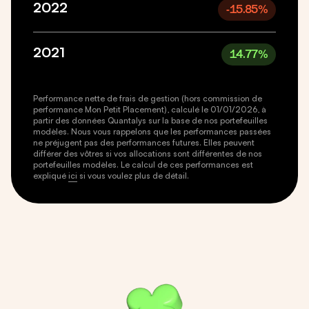
2022
-15.85
%
2021
14.77
%
Performance nette de frais de gestion (hors commission de
performance Mon Petit Placement), calculé le 01/01/2026, à
partir des données Quantalys sur la base de nos portefeuilles
modèles. Nous vous rappelons que les performances passées
ne préjugent pas des performances futures. Elles peuvent
différer des vôtres si vos allocations sont différentes de nos
portefeuilles modèles. Le calcul de ces performances est
expliqué
ici
si vous voulez plus de détail.