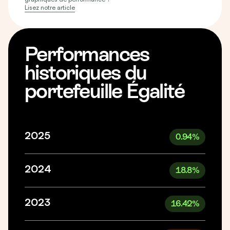
Lisez notre article
Performances
historiques du
portefeuille Égalité
2025
0.94
%
2024
18.8
%
2023
16.42
%