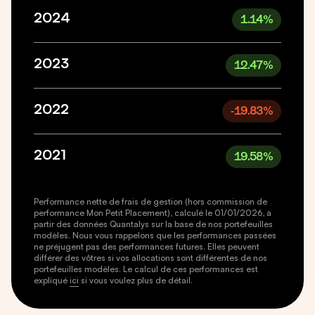
2024
1.14
%
2023
12.47
%
2022
-19.83
%
2021
19.58
%
Performance nette de frais de gestion (hors commission de
performance Mon Petit Placement), calculé le 01/01/2026, à
partir des données Quantalys sur la base de nos portefeuilles
modèles. Nous vous rappelons que les performances passées
ne préjugent pas des performances futures. Elles peuvent
différer des vôtres si vos allocations sont différentes de nos
portefeuilles modèles. Le calcul de ces performances est
expliqué
ici
si vous voulez plus de détail.