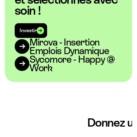
soin !
Investir
Mirova - Insertion
Emplois Dynamique
Sycomore - Happy @
Work
Donnez u