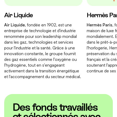
Air Liquide
Hermès Pa
Air Liquide
, fondée en 1902, est une
Hermès Paris
, 
entreprise de technologie et d'industrie
maison de luxe 
renommée pour son leadership mondial
mondialement. En
dans les gaz, technologies et services
dans le prêt-à-po
pour l'industrie et la santé. Grâce à une
l'horlogerie, Her
innovation constante, le groupe fournit
préservation du s
des gaz essentiels comme l'oxygène ou
français et la cr
l'hydrogène, tout en s'engageant
soutenant l'appr
activement dans la transition énergétique
continue de ses 
et l'accompagnement du secteur médical.
Des fonds travaillés
et sélectionnés avec