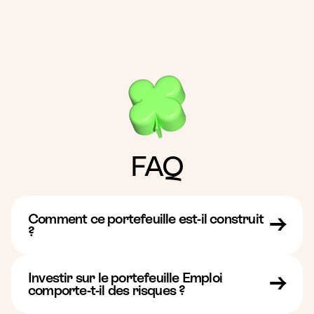
FAQ
Comment ce portefeuille est-il construit
?
Le portefeuille Emploi est constitué de fonds
d'investissement spécialisés dans les sociétés à
Investir sur le portefeuille Emploi
impact social, qui favorisent la création d'emplois et
comporte-t-il des risques ?
l'insertion professionnelle :