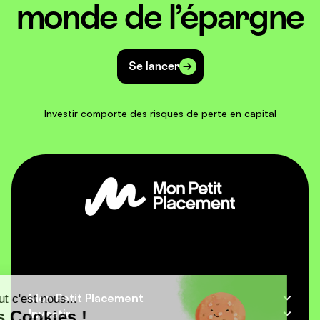
monde de l’épargne
Se lancer
Investir comporte des risques de perte en capital
Mon Petit Placement
Salut c'est nous...
Pourquoi Mon Petit Placement ?
Investir
les Cookies !