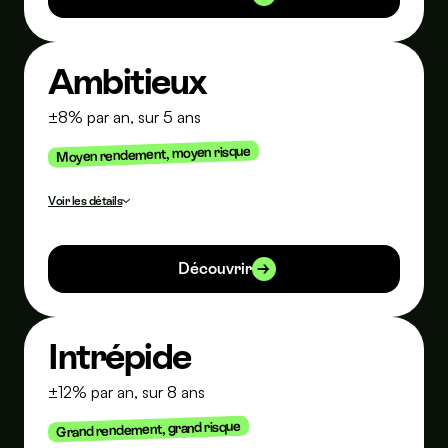
Mutualiste. Ce rendement est donné à titre indicatif et ne
garantit pas le taux futur du fonds euros du contrat Mon
Placement Vie.
Ambitieux
±8% par an, sur 5 ans
Moyen rendement, moyen risque
Voir les détails
Rendement annualisé moyen constaté entre le 31/10/2020 et
le 31/10/2025. Ce rendement est donné à titre indicatif et ne
garantit pas le taux futur du portefeuille Ambitieux.
Découvrir
Intrépide
±12% par an, sur 8 ans
Grand rendement, grand risque