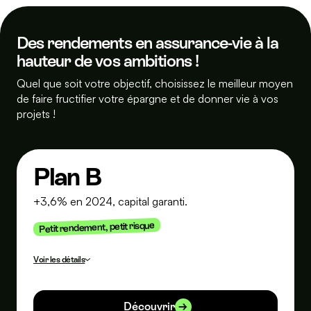
Des rendements en assurance-vie à la
hauteur de vos ambitions !
Quel que soit votre objectif, choisissez le meilleur moyen
de faire fructifier votre épargne et de donner vie
à vos
projets !
Plan B
+3,6% en 2024, capital garanti.
Petit rendement, petit risque
Voir les détails
Le rendement de Plan B est exprimé net de frais de gestion et
brut de prélèvements sociaux et fiscaux. Le rendement passé
présenté concerne le fonds euros des contrats d'assurance-
Découvrir
vie multisupport Actépargne2 assurés par La France