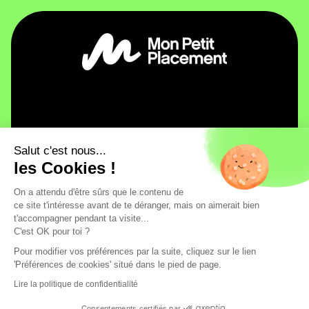
Mon Petit Placement
Salut c'est nous...
Pourquoi Mon Petit Placement ?
Investir
les Cookies !
Notre histoire
Plan B
Besoin d'infos ?
Ambitieux
On a attendu d'être sûrs que le contenu de
Découvrez notre jeu financier : Flouze !
Aide / FAQ
La sécurité, ça n’a pas de prix
Intrépide
ce site t'intéresse avant de te déranger, mais on aimerait bien
Devenir partenaire
Contact
Chez Mon Petit Placement, tous vos fonds sont logés
Spatial
t'accompagner pendant ta visite...
chez nos partenaires Generali, Apicil et la France
Espace presse
Le dico anti-jargon 💚
Environnement
C'est OK pour toi ?
Mutualiste.
Politique de confidentialité
Informations règlementaires
Les avis de nos utilisateurs
Santé
Pour modifier vos préférences par la suite, cliquez sur le lien
Mentions légales
Conditions générales d'utilisation
La curiosité récompensé
Emploi
'Préférences de cookies' situé dans le pied de page.
Supports d'investissement
Plan du site
Tech
Égalité
Mon Petit Placement © 2024. Tous droits réservés.
Lire la politique de confidentialité
Or
Consentements certifiés par