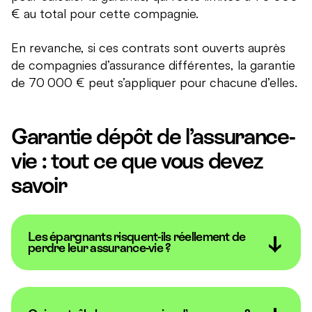
€ au total pour cette compagnie.
En revanche, si ces contrats sont ouverts auprès
de compagnies d’assurance différentes, la garantie
de 70 000 € peut s’appliquer pour chacune d’elles.
Garantie dépôt de l’assurance-
vie : tout ce que vous devez
savoir
Les épargnants risquent-ils réellement de
perdre leur assurance-vie ?
Dans la pratique, ce risque reste très faible. Les
compagnies d’assurance sont fortement encadrées
et surveillées par les autorités financières. Avant