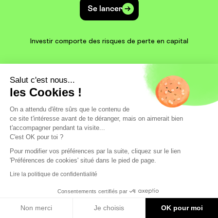
Se lancer
Investir comporte des risques de perte en capital
Salut c'est nous...
les Cookies !
On a attendu d'être sûrs que le contenu de
ce site t'intéresse avant de te déranger, mais on aimerait bien
t'accompagner pendant ta visite...
C'est OK pour toi ?
Pour modifier vos préférences par la suite, cliquez sur le lien
'Préférences de cookies' situé dans le pied de page.
Mon Petit Placement
Lire la politique de confidentialité
Pourquoi Mon Petit Placement ?
Investir
Notre histoire
Plan B
Besoin d'infos ?
Consentements certifiés par
Ambitieux
Découvrez notre jeu financier : Flouze !
Aide / FAQ
La sécurité, ça n’a pas de prix
Intrépide
Non merci
Je choisis
OK pour moi
Devenir partenaire
Contact
Chez Mon Petit Placement, tous vos fonds sont logés
Spatial
chez nos partenaires Generali, Apicil et la France