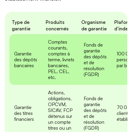
Type de
Produits
Organisme
Plafond
garantie
concernés
de garantie
d’indem
Comptes
Fonds de
courants,
garantie
Garantie
comptes à
100 00
des dépôts
des dépôts
terme, livrets
person
et de
bancaires
bancaires,
par ba
résolution
PEL, CEL,
(FGDR)
etc.
Actions,
obligations,
Fonds de
OPCVM,
garantie
Garantie
70 000
SICAV, FCP
des dépôts
des titres
client e
détenus sur
et de
financiers
établis
un compte
résolution
titres ou un
(FGDR)