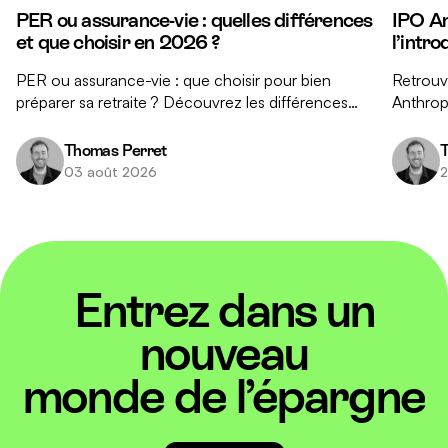
PER ou assurance-vie : quelles différences
IPO An
et que choisir en 2026 ?
l’intr
PER ou assurance-vie : que choisir pour bien
Retrouve
préparer sa retraite ? Découvrez les différences
Anthropi
clés entre ces deux placements et nos conseils
réponse
pour faire le bon choix.
investis
Thomas Perret
T
03 août 2026
2
Entrez dans un
nouveau
monde de l’épargne