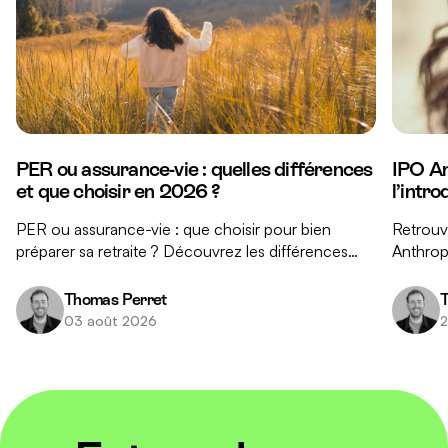
PER ou assurance-vie : quelles différences
IPO An
et que choisir en 2026 ?
l’intr
PER ou assurance-vie : que choisir pour bien
Retrouve
préparer sa retraite ? Découvrez les différences
Anthropi
clés entre ces deux placements et nos conseils
réponse
pour faire le bon choix.
investis
Thomas Perret
T
03 août 2026
2