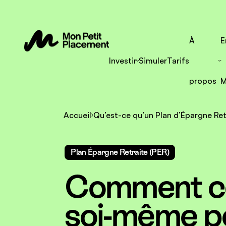
À
E
Investir
Simuler
Tarifs
propos
M
Accueil
Qu’est-ce qu’un Plan d’Épargne Ret
Plan Épargne Retraite (PER)
Comment co
soi-même po