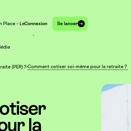
n Place - Le
Connexion
Se lancer
édia
Comment cotiser soi-même pour la retraite ?
raite (PER) ?
tiser
ur la