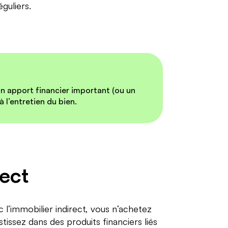
guliers.
un apport financier important (ou un
à l’entretien du bien.
rect
 l’immobilier indirect, vous n’achetez
tissez dans des produits financiers liés