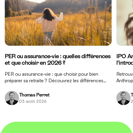
PER ou assurance-vie : quelles différences
IPO An
et que choisir en 2026 ?
l’intr
PER ou assurance-vie : que choisir pour bien
Retrouve
préparer sa retraite ? Découvrez les différences
Anthropi
clés entre ces deux placements et nos conseils
réponse
pour faire le bon choix.
investis
Thomas Perret
T
03 août 2026
2