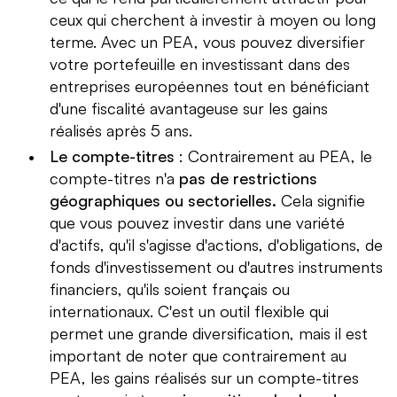
couramment recommandé d'avoir une épargne de
ceux qui cherchent à investir à moyen ou long
précaution équivalente à 3 à 6 mois de salaire. Cela
terme. Avec un PEA, vous pouvez diversifier
offre une marge de manœuvre en cas de coup dur,
comme une perte d'emploi ou toute autre urgence
votre portefeuille en investissant dans des
financière.
entreprises européennes tout en bénéficiant
d'une fiscalité avantageuse sur les gains
L'investissement
, quant à lui, concerne l'allocation
réalisés après 5 ans.
de capitaux dans l'espoir d'obtenir un rendement
futur. Cela peut prendre la forme d'achats d'actions,
Le compte-titres
: Contrairement au PEA, le
de biens immobiliers, ou d'autres actifs financiers.
compte-titres n'a
pas de restrictions
L'objectif principal de
l'investissement est la
géographiques ou sectorielles.
Cela signifie
croissance
. En investissant, on cherche à
que vous pouvez investir dans une variété
augmenter la valeur de son capital initial. Cependant,
d'actifs, qu'il s'agisse d'actions, d'obligations, de
contrairement à l'épargne, l'investissement
fonds d'investissement ou d'autres instruments
comporte des risques. Le rendement n'est jamais
financiers, qu'ils soient français ou
garanti, et il est possible de perdre une partie ou la
internationaux. C'est un outil flexible qui
totalité de son investissement initial.
permet une grande diversification, mais il est
Il est donc crucial de comprendre l'importance de
important de noter que contrairement au
l'épargne avant de se lancer dans l'investissement.
PEA, les gains réalisés sur un compte-titres
Avoir une
solide
épargne de précaution
garantit