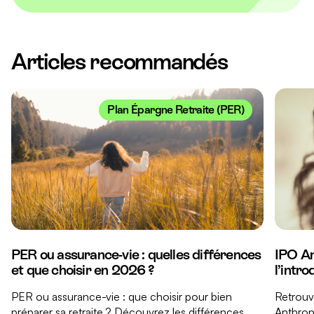
Articles recommandés
Plan Épargne Retraite (PER)
PER ou assurance-vie : quelles différences
IPO An
et que choisir en 2026 ?
l’intr
PER ou assurance-vie : que choisir pour bien
Retrouve
préparer sa retraite ? Découvrez les différences
Anthropi