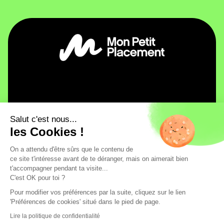
Mon Petit Placement
Salut c'est nous...
Pourquoi Mon Petit Placement ?
Investir
les Cookies !
Notre histoire
Plan B
Besoin d'infos ?
Ambitieux
On a attendu d'être sûrs que le contenu de
Découvrez notre jeu financier : Flouze !
Aide / FAQ
La sécurité, ça n’a pas de prix
Intrépide
ce site t'intéresse avant de te déranger, mais on aimerait bien
Devenir partenaire
Contact
Chez Mon Petit Placement, tous vos fonds sont logés
Spatial
t'accompagner pendant ta visite...
chez nos partenaires Generali, Apicil et la France
Espace presse
Le dico anti-jargon 💚
Environnement
C'est OK pour toi ?
Mutualiste.
Politique de confidentialité
Informations règlementaires
Les avis de nos utilisateurs
Santé
Pour modifier vos préférences par la suite, cliquez sur le lien
Mentions légales
Conditions générales d'utilisation
La curiosité récompensé
Emploi
'Préférences de cookies' situé dans le pied de page.
Supports d'investissement
Plan du site
Tech
Égalité
Mon Petit Placement © 2024. Tous droits réservés.
Lire la politique de confidentialité