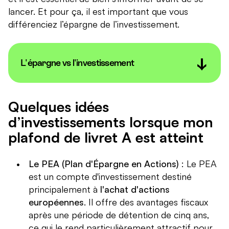
lancer. Et pour ça, il est important que vous
différenciez l’épargne de l’investissement.
L'épargne vs l'investissement
L'épargne et l'investissement
sont deux concepts
financiers fondamentaux, mais ils servent des
Quelques idées
objectifs différents et présentent des
d’investissements lorsque mon
caractéristiques distinctes.
plafond de livret A est atteint
L'épargne
est l'acte de mettre de côté une partie de
ses revenus pour une utilisation future. Elle est
Le PEA (Plan d'Épargne en Actions)
: Le PEA
généralement conservée sous une forme facilement
accessible, comme un compte d'épargne ou un
est un compte d'investissement destiné
Livret A. L'objectif principal de l'épargne est la
principalement à
l'achat d'actions
sécurité
. En mettant de l'argent de côté, on se
européennes
. Il offre des avantages fiscaux
prépare à d'éventuelles dépenses imprévues ou à
après une période de détention de cinq ans,
des périodes d'incertitude financière. Il est
ce qui le rend particulièrement attractif pour