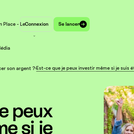
n Place - Le
Connexion
Se lancer
édia
Est-ce que je peux investir même si je suis é
cer son argent ?
je peux
e si je