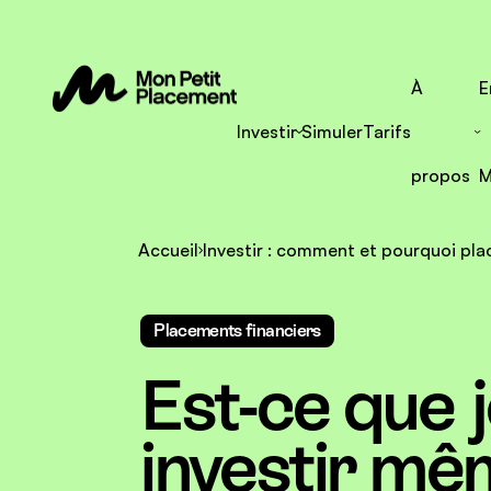
À
E
Investir
Simuler
Tarifs
propos
M
Accueil
Investir : comment et pourquoi pla
Placements financiers
Est-ce que 
investir mêm