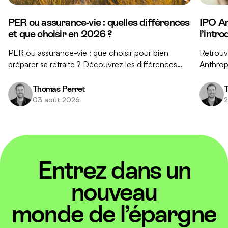
PER ou assurance-vie : quelles différences
IPO An
et que choisir en 2026 ?
l’intr
PER ou assurance-vie : que choisir pour bien
Retrouve
préparer sa retraite ? Découvrez les différences
Anthropi
clés entre ces deux placements et nos conseils
réponse
pour faire le bon choix.
investis
Thomas Perret
T
03 août 2026
2
Entrez dans un
nouveau
monde de l’épargne