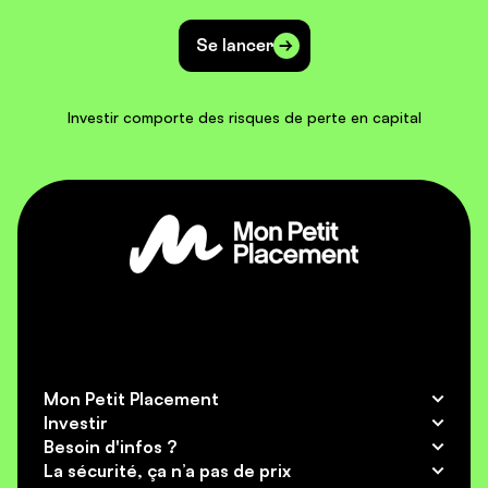
Se lancer
Investir comporte des risques de perte en capital
Mon Petit Placement
Pourquoi Mon Petit Placement ?
Investir
Notre histoire
Plan B
Besoin d'infos ?
Ambitieux
Découvrez notre jeu financier : Flouze !
Aide / FAQ
La sécurité, ça n’a pas de prix
Intrépide