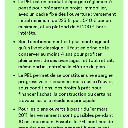
Le
PEL
est un produit d’épargne réglementé
pensé pour préparer un
projet immobilier
,
avec un cadre fixé dès l’ouverture :
versement
initial minimum de 225 €
, puis
540 € par an
minimum
, et un
plafond de 61 200 €
hors
intérêts.
Son fonctionnement est plus contraignant
qu’un livret classique : il faut en principe le
conserver
au moins 4 ans
pour profiter
pleinement de ses avantages, et
tout retrait,
même partiel, entraîne la clôture du plan
.
Le PEL permet de se constituer une
épargne
progressive et sécurisée
, mais aussi d’ouvrir,
sous conditions, des
droits à prêt
pour
financer l’achat, la construction ou certains
travaux liés à la
résidence principale
.
Pour les plans ouverts à partir du
1er mars
2011
, les versements sont possibles pendant
10 ans maximum
. Ensuite, le PEL continue de
produire des intérêts pendant
5 ans
, avant