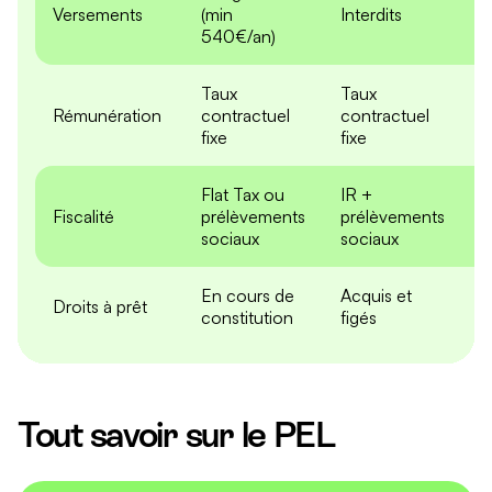
Versements
(min
Interdits
I
540€/an)
Taux
Taux
T
Rémunération
contractuel
contractuel
(l
fixe
fixe
Flat Tax ou
IR +
Fiscalité
prélèvements
prélèvements
D
sociaux
sociaux
En cours de
Acquis et
P
Droits à prêt
constitution
figés
(
Tout savoir sur le PEL