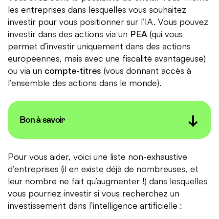
les entreprises dans lesquelles vous souhaitez
investir pour vous positionner sur l’IA. Vous pouvez
investir dans des actions via un
PEA
(qui vous
permet d’investir uniquement dans des actions
européennes, mais avec une fiscalité avantageuse)
ou via un
compte-titres
(vous donnant accès à
l’ensemble des actions dans le monde).
Bon à savoir
Investir directement dans des actions nécessite un
véritable travail d’analyse : vous devez d’abord vous
Pour vous aider, voici une liste non-exhaustive
renseigner sur les entreprises ayant un lien avec
d’entreprises (il en existe déjà de nombreuses, et
l’intelligence artificielle. Vous pouvez vous poser
leur nombre ne fait qu’augmenter !) dans lesquelles
plusieurs questions : l’entreprise conçoit-elle un
vous pourriez investir si vous recherchez un
programme d’IA ? Fait-elle partie de la chaîne de
investissement dans l’intelligence artificielle :
valeur pour la conception de l’IA ? Utilise-t-elle l’IA