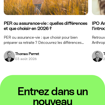
PER ou assurance-vie : quelles différences
IPO An
et que choisir en 2026 ?
l’intr
PER ou assurance-vie : que choisir pour bien
Retrouve
préparer sa retraite ? Découvrez les différences
Anthropi
clés entre ces deux placements et nos conseils
réponse
pour faire le bon choix.
investis
Thomas Perret
T
03 août 2026
2
Entrez dans un
nouveau