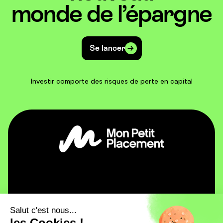
monde de l’épargne
Se lancer
Investir comporte des risques de perte en capital
Mon Petit Placement
Salut c'est nous...
Pourquoi Mon Petit Placement ?
Investir
les Cookies !