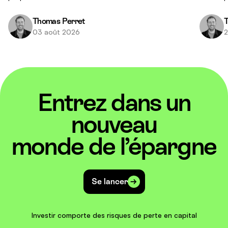
clés entre ces deux placements et nos conseils
réponse
pour faire le bon choix.
investis
Thomas Perret
T
03 août 2026
2
Entrez dans un
nouveau
monde de l’épargne
Se lancer
Investir comporte des risques de perte en capital