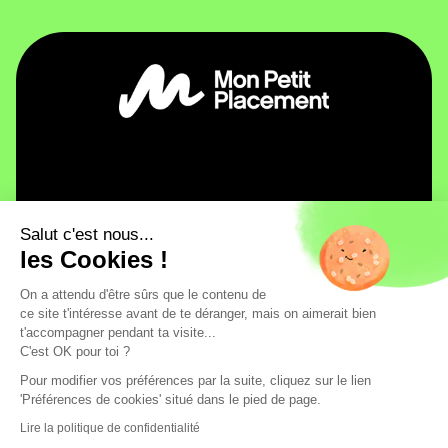
Mon Petit Placement
Salut c'est nous...
Pourquoi Mon Petit Placement ?
Investir
les Cookies !
Notre histoire
Plan B
Besoin d'infos ?
Ambitieux
On a attendu d'être sûrs que le contenu de
Découvrez notre jeu financier : Flouze !
Aide / FAQ
La sécurité, ça n’a pas de prix
Intrépide
ce site t'intéresse avant de te déranger, mais on aimerait bien
Devenir partenaire
Contact
Chez Mon Petit Placement, tous vos fonds sont logés
Spatial
t'accompagner pendant ta visite...
chez nos partenaires Generali, Apicil et la France
Espace presse
Le dico anti-jargon 💚
Environnement
C'est OK pour toi ?
Mutualiste.
Politique de confidentialité
Informations règlementaires
Les avis de nos utilisateurs
Santé
Pour modifier vos préférences par la suite, cliquez sur le lien
Mentions légales
Conditions générales d'utilisation
La curiosité récompensé
Emploi
'Préférences de cookies' situé dans le pied de page.
Supports d'investissement
Plan du site
Tech
Égalité
Mon Petit Placement © 2024. Tous droits réservés.
Lire la politique de confidentialité
Or