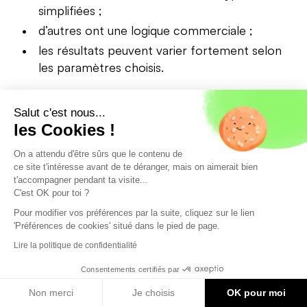
simplifiées ;
d’autres ont une logique commerciale ;
les résultats peuvent varier fortement selon
les paramètres choisis.
C’est pourquoi les outils officiels restent
Salut c'est nous...
généralement la meilleure base de départ pour
les Cookies !
obtenir une estimation fiable de ses droits réels.
On a attendu d'être sûrs que le contenu de
ce site t'intéresse avant de te déranger, mais on aimerait bien
Demander un rendez-vous
t'accompagner pendant ta visite...
C'est OK pour toi ?
d'information avec un
Pour modifier vos préférences par la suite, cliquez sur le lien
conseiller Mon Petit
'Préférences de cookies' situé dans le pied de page.
Placement
Lire la politique de confidentialité
Consentements certifiés par
Prendre rendez-vous
Non merci
Je choisis
OK pour moi