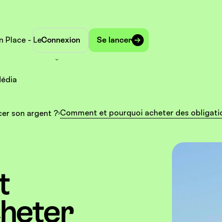
n Place - Le
Connexion
Se lancer
édia
Comment et pourquoi acheter des obligati
cer son argent ?
t
cheter