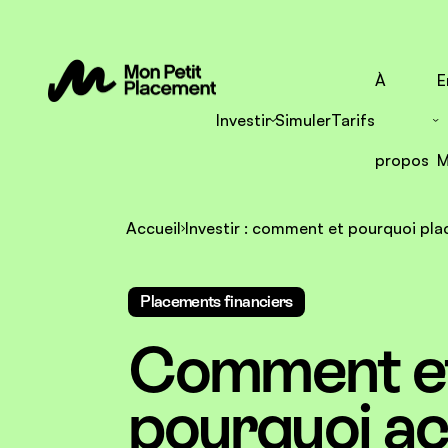
À
E
Investir
Simuler
Tarifs
propos
M
Accueil
Investir : comment et pourquoi pla
Placements financiers
Comment e
pourquoi a