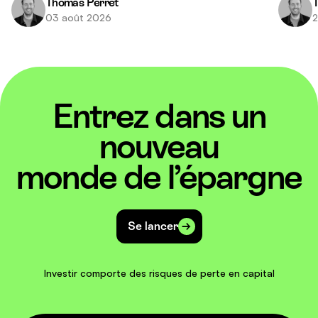
Thomas Perret
T
03 août 2026
2
Entrez dans un
nouveau
monde de l’épargne
Se lancer
Investir comporte des risques de perte en capital