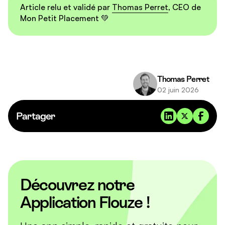
régulièrement une somme fixe) est la meilleure façon
Article relu et validé par
Thomas Perret
, CEO de
meilleures combinaisons rendement/risque/fiscalité
d'éviter de « mal timer » le marché.
Mon Petit Placement 💚
pour un investisseur particulier.
Thomas Perret
02 juin 2026
Partager
Découvrez notre
Application Flouze !