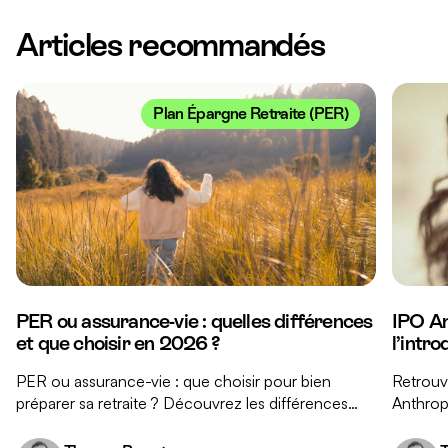
Articles recommandés
Plan Épargne Retraite (PER)
PER ou assurance-vie : quelles différences
IPO An
et que choisir en 2026 ?
l’intr
PER ou assurance-vie : que choisir pour bien
Retrouve
préparer sa retraite ? Découvrez les différences
Anthropi
clés entre ces deux placements et nos conseils
réponse
pour faire le bon choix.
investis